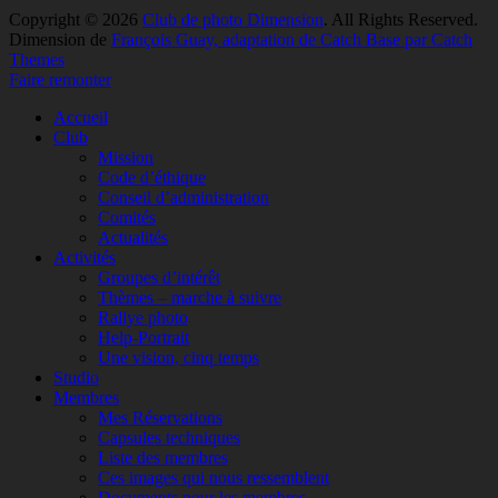
Copyright © 2026
Club de photo Dimension
. All Rights Reserved.
Dimension de
François Guay, adaptation de Catch Base par Catch
Themes
Faire remonter
Accueil
Club
Mission
Code d’éthique
Conseil d’administration
Comités
Actualités
Activités
Groupes d’intérêt
Thèmes – marche à suivre
Rallye photo
Help-Portrait
Une vision, cinq temps
Studio
Membres
Mes Réservations
Capsules techniques
Liste des membres
Ces images qui nous ressemblent
Documents pour les membres