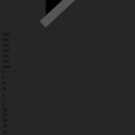
dim
lun
mar
mer
jeu
ven
sam
d
l
m
m
j
v
s
26
27
28
29
30