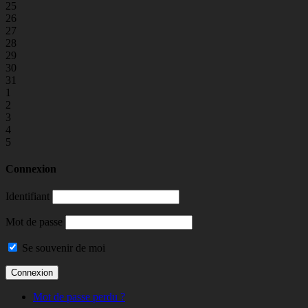
25
26
27
28
29
30
31
1
2
3
4
5
Connexion
Identifiant
Mot de passe
Se souvenir de moi
Mot de passe perdu ?