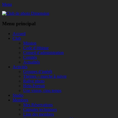
Menu
Club de photo Dimension
Facebook
Menu principal
Aller
Accueil
au
Club
contenu
Mission
Code d’éthique
Conseil d’administration
Comités
Actualités
Activités
Groupes d’intérêt
Thèmes – marche à suivre
Rallye photo
Help-Portrait
Une vision, cinq temps
Studio
Membres
Mes Réservations
Capsules techniques
Liste des membres