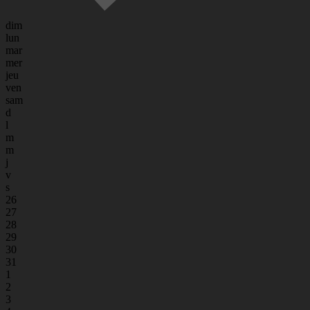
dim
lun
mar
mer
jeu
ven
sam
d
l
m
m
j
v
s
26
27
28
29
30
31
1
2
3