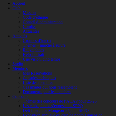
Accueil
remonter
Club
Mission
Code d’éthique
Conseil d’administration
Comités
Actualités
Activités
Groupes d’intérêt
Thèmes – marche à suivre
Rallye photo
Help-Portrait
Une vision, cinq temps
Studio
Membres
Mes Réservations
Capsules techniques
Liste des membres
Ces images qui nous ressemblent
Documents pour les membres
Concours
Thèmes des concours de l’ACAP pour 25-26
Les clubs photos s’exposent – SPPQ
Défi Interclubs Mongeon-Pépin – SPPQ
Exposition annuelle du club de photo Dimension