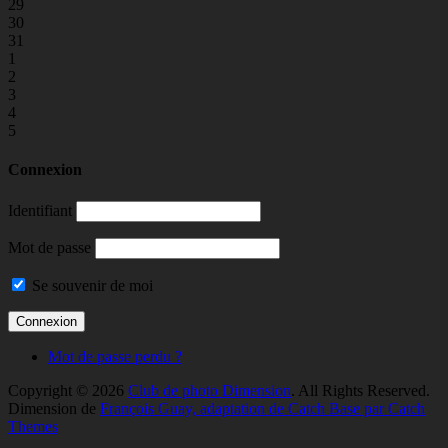
29
30
31
1
2
3
4
5
Connexion
Identifiant
Mot de passe
Se souvenir de moi
Mot de passe perdu ?
Copyright © 2026
Club de photo Dimension
. All Rights Reserved.
Dimension de
François Guay, adaptation de Catch Base par Catch
Themes
Faire