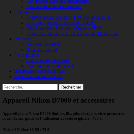
Ces images qui nous ressemblent
Documents pour les membres
Concours
Thèmes des concours de l’ACAP pour 25-26
Les clubs photos s’exposent – SPPQ
Défi Interclubs Mongeon-Pépin – SPPQ
Exposition annuelle du club de photo Dimension
Adhésion
Nouveau membre
Renouvellement
Nous joindre
Contacter la présidence
Demande de soutien web
Intelligence artificielle (IA)
Exposition annuelle 2025
Recherche
Rechercher :
Appareil Nikon D7000 et accessoires
Appareil photo Nikon D7000 (boîtier, fils, pile, chargeur, vitre protectrice
pour l'écran, guide de l'utilisateur et boîte originale : 400 $.
Objectif Nikkor 18-55 : 75 $.