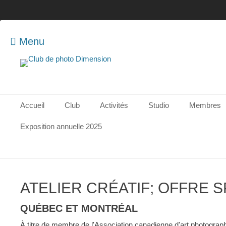
Menu
Club de photo
Dimension
Menu principal
Aller
Accueil
Club
Activités
Studio
Membres
au
contenu
Exposition annuelle 2025
ATELIER CRÉATIF; OFFRE 
QUÉBEC ET MONTRÉAL
À titre de membre de l'Association canadienne d'art photograp