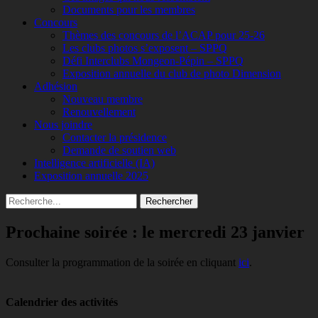
Documents pour les membres
Concours
Thèmes des concours de l’ACAP pour 25-26
Les clubs photos s’exposent – SPPQ
Défi Interclubs Mongeon-Pépin – SPPQ
Exposition annuelle du club de photo Dimension
Adhésion
Nouveau membre
Renouvellement
Nous joindre
Contacter la présidence
Demande de soutien web
Intelligence artificielle (IA)
Exposition annuelle 2025
Recherche
Rechercher :
Prochaine soirée : le mercredi 23 janvier
Consulter la programmation de la soirée en cliquant
ici
.
Calendrier des activités