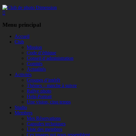
Club de photo Dimension
Facebook
Menu principal
Aller
Accueil
au
Club
contenu
Mission
Code d’éthique
Conseil d’administration
Comités
Actualités
Activités
Groupes d’intérêt
Thèmes – marche à suivre
Rallye photo
Help-Portrait
Une vision, cinq temps
Studio
Membres
Mes Réservations
Capsules techniques
Liste des membres
Ces images qui nous ressemblent