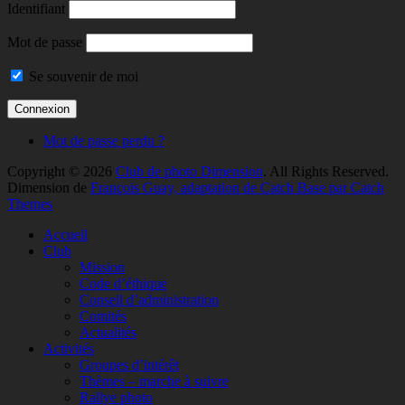
Identifiant
Mot de passe
Se souvenir de moi
Mot de passe perdu ?
Copyright © 2026
Club de photo Dimension
. All Rights Reserved.
Dimension de
François Guay, adaptation de Catch Base par Catch
Themes
Faire
Accueil
remonter
Club
Mission
Code d’éthique
Conseil d’administration
Comités
Actualités
Activités
Groupes d’intérêt
Thèmes – marche à suivre
Rallye photo