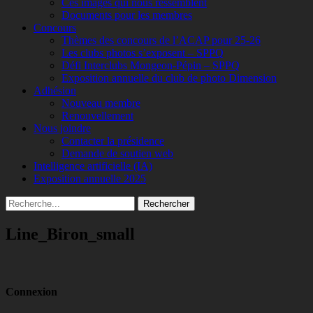
Ces images qui nous ressemblent
Documents pour les membres
Concours
Thèmes des concours de l’ACAP pour 25-26
Les clubs photos s’exposent – SPPQ
Défi Interclubs Mongeon-Pépin – SPPQ
Exposition annuelle du club de photo Dimension
Adhésion
Nouveau membre
Renouvellement
Nous joindre
Contacter la présidence
Demande de soutien web
Intelligence artificielle (IA)
Exposition annuelle 2025
Recherche
Rechercher :
Line_Biron_small
Connexion