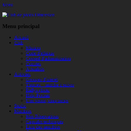
Menu
Club de photo Dimension
Facebook
Menu principal
Aller
Accueil
au
Club
contenu
Mission
Code d’éthique
Conseil d’administration
Comités
Actualités
Activités
Groupes d’intérêt
Thèmes – marche à suivre
Rallye photo
Help-Portrait
Une vision, cinq temps
Studio
Membres
Mes Réservations
Capsules techniques
Liste des membres