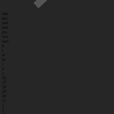
dim
lun
mar
mer
jeu
ven
sam
d
l
m
m
j
v
s
26
27
28
29
30
31
1
2