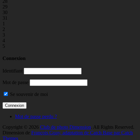
28
29
30
31
1
2
3
4
5
Connexion
Identifiant
Mot de passe
Se souvenir de moi
Mot de passe perdu ?
Copyright © 2026
Club de photo Dimension
. All Rights Reserved.
Dimension de
François Guay, adaptation de Catch Base par Catch
Themes