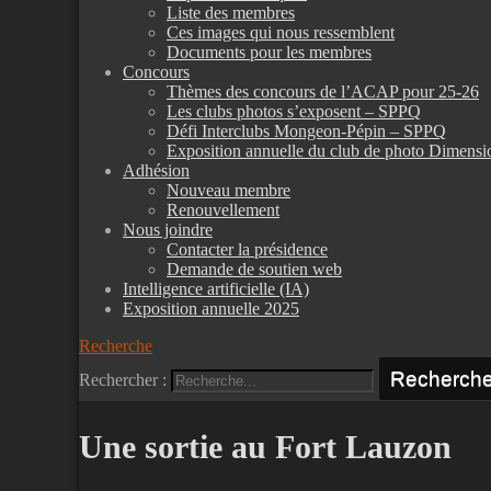
Liste des membres
Ces images qui nous ressemblent
Documents pour les membres
Concours
Thèmes des concours de l’ACAP pour 25-26
Les clubs photos s’exposent – SPPQ
Défi Interclubs Mongeon-Pépin – SPPQ
Exposition annuelle du club de photo Dimensi
Adhésion
Nouveau membre
Renouvellement
Nous joindre
Contacter la présidence
Demande de soutien web
Intelligence artificielle (IA)
Exposition annuelle 2025
Recherche
Rechercher :
Une sortie au Fort Lauzon