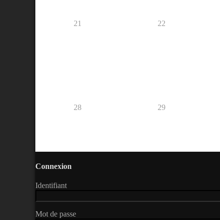
21
22
28
29
Connexion
Identifiant
Mot de passe