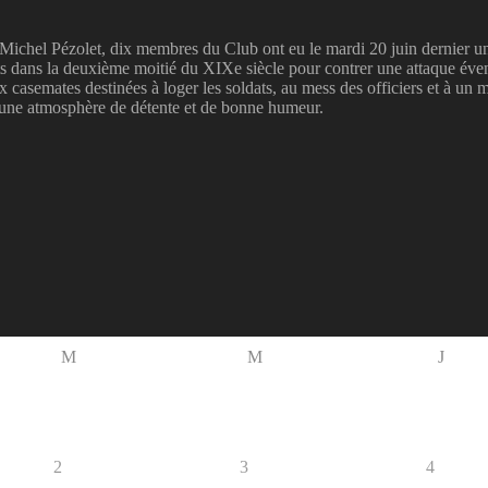
de Michel Pézolet, dix membres du Club ont eu le mardi 20 juin dernier 
truits dans la deuxième moitié du XIXe siècle pour contrer une attaque é
ux casemates destinées à loger les soldats, au mess des officiers et à u
s une atmosphère de détente et de bonne humeur.
M
M
J
2
3
4