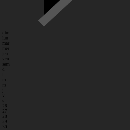
dim
lun
mar
mer
jeu
ven
sam
d
l
m
m
j
v
s
26
27
28
29
30