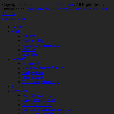
Copyright © 2026
Club de photo Dimension
. All Rights Reserved.
Dimension de
François Guay, adaptation de Catch Base par Catch
Themes
Faire remonter
Accueil
Club
Mission
Code d’éthique
Conseil d’administration
Comités
Actualités
Activités
Groupes d’intérêt
Thèmes – marche à suivre
Rallye photo
Help-Portrait
Une vision, cinq temps
Studio
Membres
Mes Réservations
Capsules techniques
Liste des membres
Ces images qui nous ressemblent
Documents pour les membres