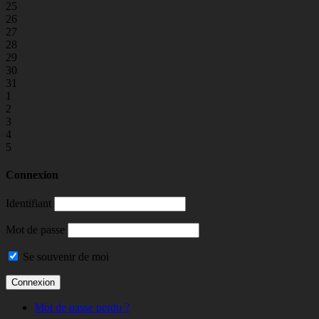
25
26
27
28
29
30
31
1
2
3
4
5
Connexion
Identifiant
Mot de passe
Se souvenir de moi
Mot de passe perdu ?