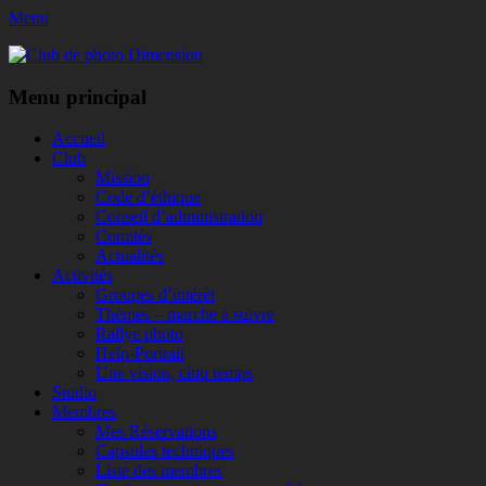
Menu
Club de photo Dimension
Facebook
Menu principal
Aller
Accueil
au
Club
contenu
Mission
Code d’éthique
Conseil d’administration
Comités
Actualités
Activités
Groupes d’intérêt
Thèmes – marche à suivre
Rallye photo
Help-Portrait
Une vision, cinq temps
Studio
Membres
Mes Réservations
Capsules techniques
Liste des membres