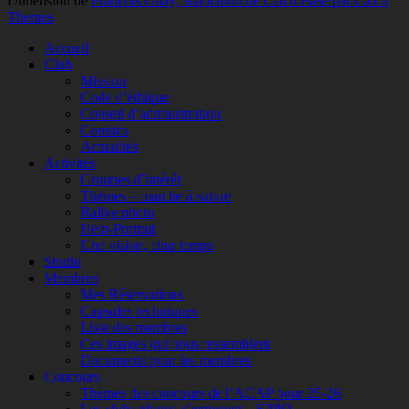
Dimension de
François Guay, adaptation de Catch Base par Catch
Themes
Faire
Accueil
remonter
Club
Mission
Code d’éthique
Conseil d’administration
Comités
Actualités
Activités
Groupes d’intérêt
Thèmes – marche à suivre
Rallye photo
Help-Portrait
Une vision, cinq temps
Studio
Membres
Mes Réservations
Capsules techniques
Liste des membres
Ces images qui nous ressemblent
Documents pour les membres
Concours
Thèmes des concours de l’ACAP pour 25-26