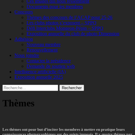
Ces images qui nous ressemblent
Documents pour les membres
Concours
Thèmes des concours de l’ACAP pour 25-26
Les clubs photos s’exposent – SPPQ
Défi Interclubs Mongeon-Pépin – SPPQ
Exposition annuelle du club de photo Dimension
Adhésion
Nouveau membre
Renouvellement
Nous joindre
Contacter la présidence
Demande de soutien web
Intelligence artificielle (IA)
Exposition annuelle 2025
Recherche
Rechercher :
Thèmes
Les thèmes ont pour but d’inciter les membres à mettre en pratique leurs
connaissances photographiques sur des sujets imposés. Il y quatre thèmes par