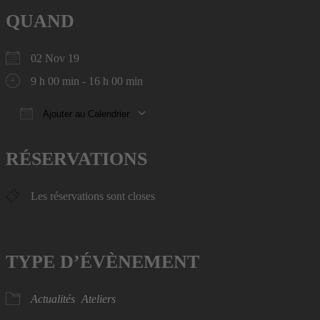
QUAND
02 Nov 19
9 h 00 min - 16 h 00 min
Ajouter au Calendrier
Télécharger ICS
Calendrier Google
iCalendar
Office 365
Outlook Live
RÉSERVATIONS
Les réservations sont closes
TYPE D’ÉVÈNEMENT
Actualités
Ateliers