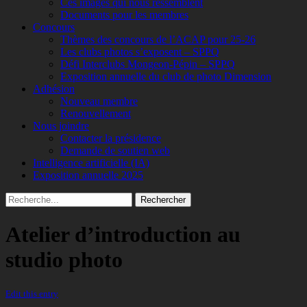
Ces images qui nous ressemblent
Documents pour les membres
Concours
Thèmes des concours de l’ACAP pour 25-26
Les clubs photos s’exposent – SPPQ
Défi Interclubs Mongeon-Pépin – SPPQ
Exposition annuelle du club de photo Dimension
Adhésion
Nouveau membre
Renouvellement
Nous joindre
Contacter la présidence
Demande de soutien web
Intelligence artificielle (IA)
Exposition annuelle 2025
Recherche
Rechercher :
Atelier d’introduction au
studio photo
Edit this entry