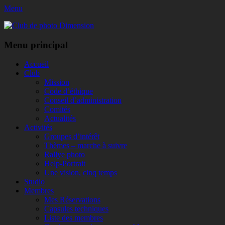
Menu
Club de photo Dimension
Facebook
Menu principal
Aller
Accueil
au
Club
contenu
Mission
Code d’éthique
Conseil d’administration
Comités
Actualités
Activités
Groupes d’intérêt
Thèmes – marche à suivre
Rallye photo
Help-Portrait
Une vision, cinq temps
Studio
Membres
Mes Réservations
Capsules techniques
Liste des membres