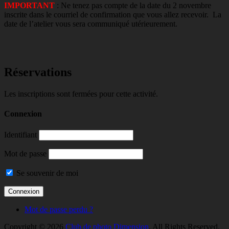
IMPORTANT
: Ne tenez pas compte de la date du 2 novembre
inscrite dans le courriel de confirmation que vous allez recevoir. La
date de l’atelier vous sera communiqué utérieurement.
Réservations
Les inscriptions sont fermées pour cette activité.
Connexion
Identifiant
Mot de passe
Se souvenir de moi
Mot de passe perdu ?
Copyright © 2026
Club de photo Dimension
. All Rights Reserved.