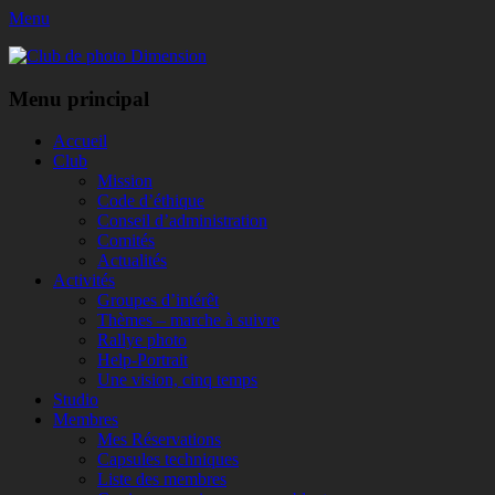
Menu
Club de photo Dimension
Facebook
Menu principal
Aller
Accueil
au
Club
contenu
Mission
Code d’éthique
Conseil d’administration
Comités
Actualités
Activités
Groupes d’intérêt
Thèmes – marche à suivre
Rallye photo
Help-Portrait
Une vision, cinq temps
Studio
Membres
Mes Réservations
Capsules techniques
Liste des membres