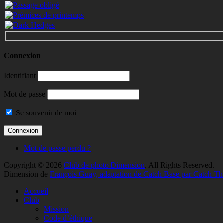
Connexion
Identifiant
Mot de passe
Se souvenir de moi
Mot de passe perdu ?
Copyright © 2026
Club de photo Dimension
. All Rights Reserved.
Dimension de
François Guay, adaptation de Catch Base par Catch T
Faire
Accueil
remonter
Club
Mission
Code d’éthique