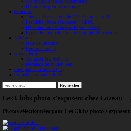
Ces images qui nous ressemblent
Documents pour les membres
Concours
Thèmes des concours de l’ACAP pour 25-26
Les clubs photos s’exposent – SPPQ
Défi Interclubs Mongeon-Pépin – SPPQ
Exposition annuelle du club de photo Dimension
Adhésion
Nouveau membre
Renouvellement
Nous joindre
Contacter la présidence
Demande de soutien web
Intelligence artificielle (IA)
Exposition annuelle 2025
Recherche
Rechercher :
Les Clubs photo s’exposent chez Lozeau – 
Photos sélectionnées pour Les Clubs photo s'exposent