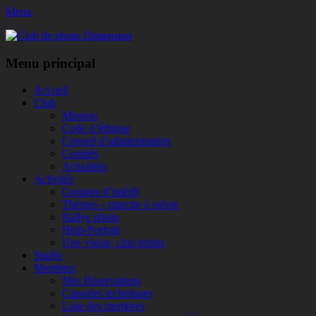
Menu
Club de photo Dimension
Facebook
Menu principal
Aller
Accueil
au
Club
contenu
Mission
Code d’éthique
Conseil d’administration
Comités
Actualités
Activités
Groupes d’intérêt
Thèmes – marche à suivre
Rallye photo
Help-Portrait
Une vision, cinq temps
Studio
Membres
Mes Réservations
Capsules techniques
Liste des membres