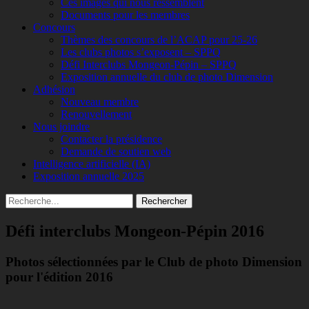
Ces images qui nous ressemblent
Documents pour les membres
Concours
Thèmes des concours de l’ACAP pour 25-26
Les clubs photos s’exposent – SPPQ
Défi Interclubs Mongeon-Pépin – SPPQ
Exposition annuelle du club de photo Dimension
Adhésion
Nouveau membre
Renouvellement
Nous joindre
Contacter la présidence
Demande de soutien web
Intelligence artificielle (IA)
Exposition annuelle 2025
Recherche
Rechercher :
Défi interclubs Mongeon-Pépin 2016
Photos sélectionnées par le Club de photo Dimension
pour l'édition 2016