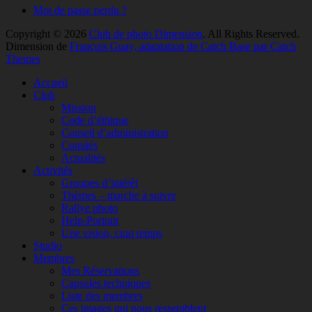
Mot de passe perdu ?
Copyright © 2026
Club de photo Dimension
. All Rights Reserved.
Dimension de
François Guay, adaptation de Catch Base par Catch
Themes
Faire
Accueil
remonter
Club
Mission
Code d’éthique
Conseil d’administration
Comités
Actualités
Activités
Groupes d’intérêt
Thèmes – marche à suivre
Rallye photo
Help-Portrait
Une vision, cinq temps
Studio
Membres
Mes Réservations
Capsules techniques
Liste des membres
Ces images qui nous ressemblent