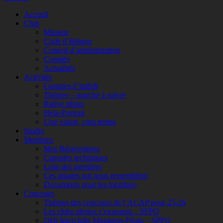
Faire
Accueil
remonter
Club
Mission
Code d’éthique
Conseil d’administration
Comités
Actualités
Activités
Groupes d’intérêt
Thèmes – marche à suivre
Rallye photo
Help-Portrait
Une vision, cinq temps
Studio
Membres
Mes Réservations
Capsules techniques
Liste des membres
Ces images qui nous ressemblent
Documents pour les membres
Concours
Thèmes des concours de l’ACAP pour 25-26
Les clubs photos s’exposent – SPPQ
Défi Interclubs Mongeon-Pépin – SPPQ