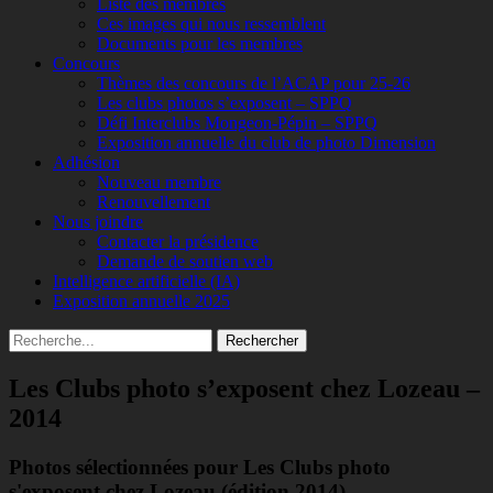
Liste des membres
Ces images qui nous ressemblent
Documents pour les membres
Concours
Thèmes des concours de l’ACAP pour 25-26
Les clubs photos s’exposent – SPPQ
Défi Interclubs Mongeon-Pépin – SPPQ
Exposition annuelle du club de photo Dimension
Adhésion
Nouveau membre
Renouvellement
Nous joindre
Contacter la présidence
Demande de soutien web
Intelligence artificielle (IA)
Exposition annuelle 2025
Recherche
Rechercher :
Les Clubs photo s’exposent chez Lozeau –
2014
Photos sélectionnées pour Les Clubs photo
s'exposent chez Lozeau (édition 2014)