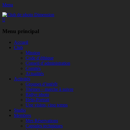
Menu
Club de photo Dimension
Facebook
Menu principal
Aller
Accueil
au
Club
contenu
Mission
Code d’éthique
Conseil d’administration
Comités
Actualités
Activités
Groupes d’intérêt
Thèmes – marche à suivre
Rallye photo
Help-Portrait
Une vision, cinq temps
Studio
Membres
Mes Réservations
Capsules techniques