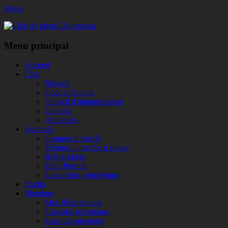
Menu
Club de photo Dimension
Facebook
Menu principal
Aller
Accueil
au
Club
contenu
Mission
Code d’éthique
Conseil d’administration
Comités
Actualités
Activités
Groupes d’intérêt
Thèmes – marche à suivre
Rallye photo
Help-Portrait
Une vision, cinq temps
Studio
Membres
Mes Réservations
Capsules techniques
Liste des membres