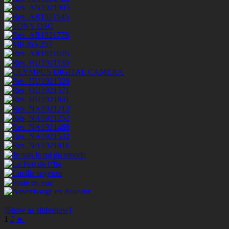
[Show as slideshow]
1
2
►