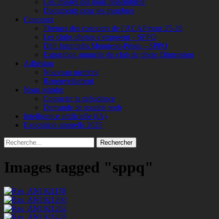
Ces images qui nous ressemblent
Documents pour les membres
Concours
Thèmes des concours de l’ACAP pour 25-26
Les clubs photos s’exposent – SPPQ
Défi Interclubs Mongeon-Pépin – SPPQ
Exposition annuelle du club de photo Dimension
Adhésion
Nouveau membre
Renouvellement
Nous joindre
Contacter la présidence
Demande de soutien web
Intelligence artificielle (IA)
Exposition annuelle 2025
Recherche
Rechercher :
Images tagged "sppq"