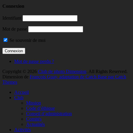
Connexion
Identifiant
Mot de passe
Se souvenir de moi
Mot de passe perdu ?
Copyright © 2026
Club de photo Dimension
. All Rights Reserved.
Dimension de
François Guay, adaptation de Catch Base par Catch
Themes
Faire
Accueil
remonter
Club
Mission
Code d’éthique
Conseil d’administration
Comités
Actualités
Activités