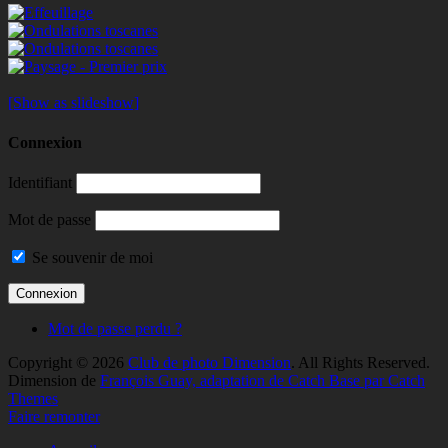
[Show as slideshow]
Connexion
Identifiant
Mot de passe
Se souvenir de moi
Mot de passe perdu ?
Copyright © 2026
Club de photo Dimension
. All Rights Reserved.
Dimension de
François Guay, adaptation de Catch Base par Catch
Themes
Faire remonter