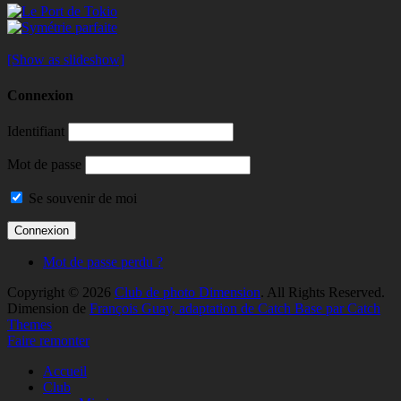
[Show as slideshow]
Connexion
Identifiant
Mot de passe
Se souvenir de moi
Mot de passe perdu ?
Copyright © 2026
Club de photo Dimension
. All Rights Reserved.
Dimension de
François Guay, adaptation de Catch Base par Catch
Themes
Faire remonter
Accueil
Club