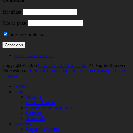
Connexion
Identifiant
Mot de passe
Se souvenir de moi
Mot de passe perdu ?
Copyright © 2026
Club de photo Dimension
. All Rights Reserved.
Dimension de
François Guay, adaptation de Catch Base par Catch
Themes
Faire
Accueil
remonter
Club
Mission
Code d’éthique
Conseil d’administration
Comités
Actualités
Activités
Groupes d’intérêt