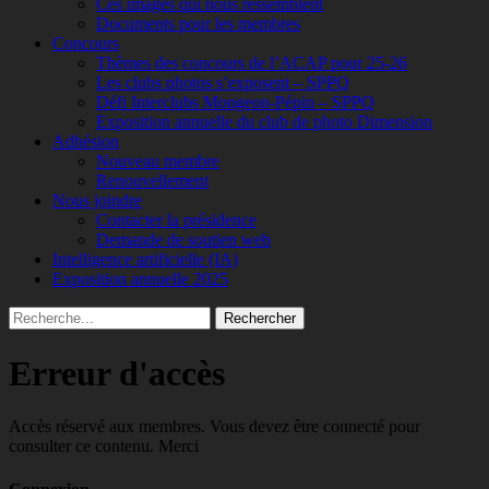
Ces images qui nous ressemblent
Documents pour les membres
Concours
Thèmes des concours de l’ACAP pour 25-26
Les clubs photos s’exposent – SPPQ
Défi Interclubs Mongeon-Pépin – SPPQ
Exposition annuelle du club de photo Dimension
Adhésion
Nouveau membre
Renouvellement
Nous joindre
Contacter la présidence
Demande de soutien web
Intelligence artificielle (IA)
Exposition annuelle 2025
Recherche
Rechercher :
Erreur d'accès
Accès réservé aux membres. Vous devez être connecté pour
consulter ce contenu. Merci