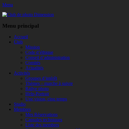
Menu
Club de photo Dimension
Facebook
Menu principal
Aller
Accueil
au
Club
contenu
Mission
Code d’éthique
Conseil d’administration
Comités
Actualités
Activités
Groupes d’intérêt
Thèmes – marche à suivre
Rallye photo
Help-Portrait
Une vision, cinq temps
Studio
Membres
Mes Réservations
Capsules techniques
Liste des membres